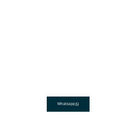
Лучшая клиника
дентальной
имплантации в Турции
Свяжитесь со специалистом службы поддержки
клиентов с понедельника по пятницу, с 7:00 до 19:00 (по
тихоокеанскому времени).
Whatsapp