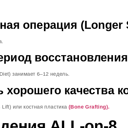
.
ная операция (Longer 
а.
ериод восстановления
Diet) занимает 6–12 недель.
ь хорошего качества к
 Lift) или костная пластика
(Bone Grafting).
дения ALL-on-8