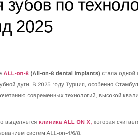
 зубов по техноло
Я
НАШИ УСЛУГИ
КОНТАКТЫ
ЗАПИСЬ
БЛОГ
ид 2025
ке
ALL-on-8
(All-on-8 dental implants)
стала одной 
убной дуги. В 2025 году Турция, особенно Стамбу
очетанию современных технологий, высокой квали
но выделяется
клиника ALL ON X
,
которая считает
ованием систем ALL-on-4/6/8.