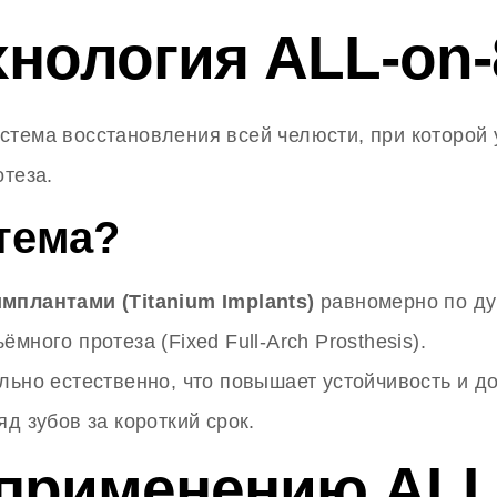
хнология ALL-on
тема восстановления всей челюсти, при которой 
отеза.
стема?
мплантами (Titanium Implants)
равномерно по ду
ного протеза (Fixed Full-Arch Prosthesis).
ьно естественно, что повышает устойчивость и до
д зубов за короткий срок.
 применению ALL