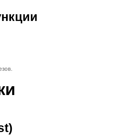
ункции
езов.
ки
t)