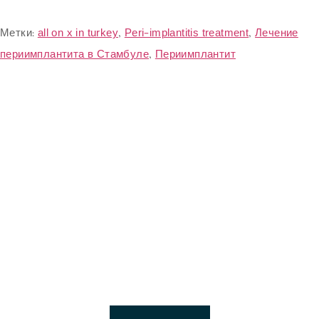
Метки:
all on x in turkey
,
Peri-implantitis treatment
,
Лечение
периимплантита в Стамбуле
,
Периимплантит
Лучшая клиника
дентальной
имплантации в Турции
Свяжитесь со специалистом службы поддержки
клиентов с понедельника по пятницу, с 7:00 до 19:00 (по
тихоокеанскому времени).