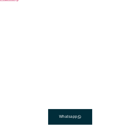
Лучшая клиника
дентальной
имплантации в Турции
Свяжитесь со специалистом службы поддержки
клиентов с понедельника по пятницу, с 7:00 до 19:00 (по
тихоокеанскому времени).
Whatsapp