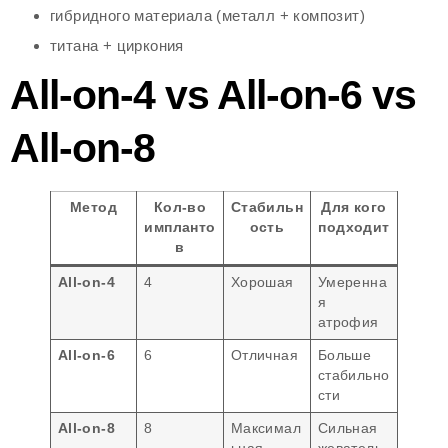
гибридного материала (металл + композит)
титана + циркония
All-on-4 vs All-on-6 vs
All-on-8
Метод
Кол-во
Стабильн
Для кого
импланто
ость
подходит
в
All-on-4
4
Хорошая
Умеренна
я
атрофия
All-on-6
6
Отличная
Больше
стабильно
сти
All-on-8
8
Максимал
Сильная