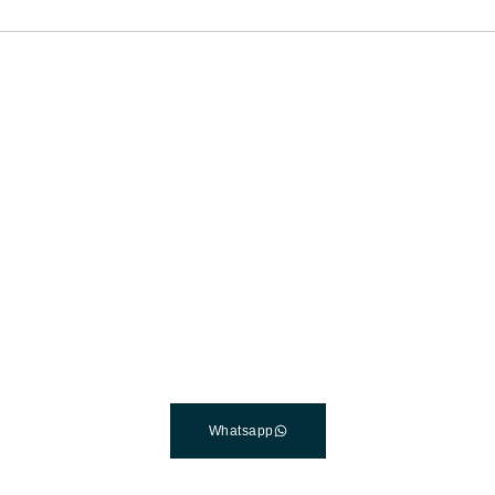
Лучшая клиника
дентальной
имплантации в Турции
Свяжитесь со специалистом службы поддержки
клиентов с понедельника по пятницу, с 7:00 до 19:00
(по тихоокеанскому времени).
Whatsapp