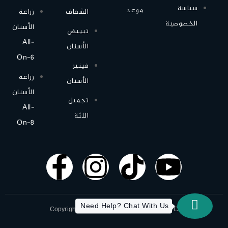
سياسة
موعد
الشفاف
زراعة
الخصوصية
الأسنان
تبييض
All-
الأسنان
On-6
فينير
زراعة
الأسنان
الأسنان
تجميل
All-
اللثة
On-8
Need Help? Chat With Us
Copyright © 2019 All-On-X | Designed by ITC