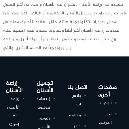
مقدمة عن زراعة الأسنان تعتبر زراعة الأسنان واحدة من أكثر الحلول
فعالية واستدامة لاستبدال الأسنان المفقودة أو التالفة. لقد شهد هذا
المجال تطورات تكنولوجية هائلة خلال العقود الأخيرة، مما جعل
عمليات زراعة الأسنان أكثر أماناً وفعالية. تعتمد هذه التقنية على
زرع جذور صناعية مصنوعة من التيتانيوم أو مواد أخرى متوافقة
بيولوجياً مع الجسم البشري، والتي […]
تجميل
زراعة
صفحات
اتصل بنا
الأسنان
الأسنان
أخرى
واتس
إبتسامة
زراعة
المدونة
اب
هوليود
الأسنان
صور
مكالمة
All-
تقويم
المرضى
On-4
حجز
الأسنان