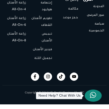
إبتسامة
زراعة الأسنان
المدونة
مكالمة
هوليود
All-On-4
صور المرضى
حجز موعد
تقويم الأسنان
زراعة الأسنان
سياسة
الشفاف
All-On-6
الخصوصية
تبييض
زراعة الأسنان
الأسنان
All-On-8
فينير الأسنان
تجميل اللثة
Copyright © 2019 All-On-X | Designed by ITC
Need Help? Chat With Us