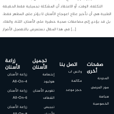
التكلفة، الوقت، أو الاعتقاد أن المشكلة تجميلية فقط.الحقيقة
الطبية هي أن تأخير علاج اعوجاج الأسنان لا يؤثر على المظهر فقط،
بل قد يؤدي إلى مضاعفات صحية خطيرة على الأسنان، اللثة، والفك.
في هذا المقال نستعرض بالتفصيل الأضرار […]
تجميل
زراعة
صفحات
اتصل بنا
الأسنان
الأسنان
أخرى
واتس اب
إبتسامة
زراعة الأسنان
المدونة
مكالمة
هوليود
All-On-4
صور المرضى
حجز موعد
تقويم الأسنان
زراعة الأسنان
سياسة
الشفاف
All-On-6
الخصوصية
تبييض
زراعة الأسنان