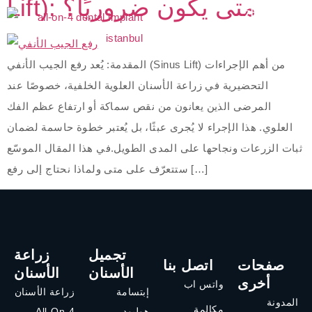
Lift): متى يكون ضروريًا؟
المقدمة: يُعد رفع الجيب الأنفي (Sinus Lift) من أهم الإجراءات
التحضيرية في زراعة الأسنان العلوية الخلفية، خصوصًا عند
المرضى الذين يعانون من نقص سماكة أو ارتفاع عظم الفك
العلوي. هذا الإجراء لا يُجرى عبثًا، بل يُعتبر خطوة حاسمة لضمان
ثبات الزرعات ونجاحها على المدى الطويل.في هذا المقال الموسّع
ستتعرّف على متى ولماذا نحتاج إلى رفع […]
تجميل
زراعة
صفحات
اتصل بنا
الأسنان
الأسنان
أخرى
واتس اب
إبتسامة
زراعة الأسنان
المدونة
مكالمة
هوليود
All-On-4