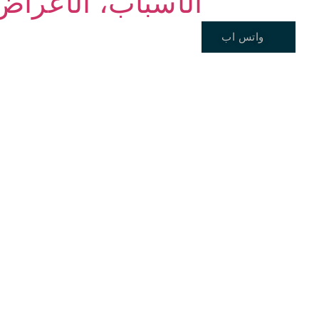
تآكل الأسنان (Dental Erosion): ا
واتس اب
الصفحة الرئيسية
خدماتنا 