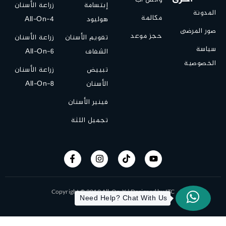
إبتسامة
زراعة الأسنان
المدونة
مكالمة
هوليود
All-On-4
صور المرضى
حجز موعد
تقويم الأسنان
زراعة الأسنان
سياسة
الشفاف
All-On-6
الخصوصية
تبييض
زراعة الأسنان
الأسنان
All-On-8
فينير الأسنان
تجميل اللثة
Copyright © 2019 All-On-X | Designed by ITC
Need Help? Chat With Us