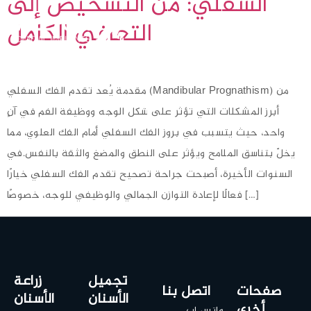
السفلي: من التشخيص إلى
التعافي الكامل
مقدمة يُعد تقدم الفك السفلي (Mandibular Prognathism) من
أبرز المشكلات التي تؤثر على شكل الوجه ووظيفة الفم في آنٍ
واحد، حيث يتسبب في بروز الفك السفلي أمام الفك العلوي، مما
يخلّ بتناسق الملامح ويؤثر على النطق والمضغ والثقة بالنفس.في
السنوات الأخيرة، أصبحت جراحة تصحيح تقدم الفك السفلي خيارًا
فعالًا لإعادة التوازن الجمالي والوظيفي للوجه، خصوصًا […]
تجميل
زراعة
صفحات
اتصل بنا
الأسنان
الأسنان
أخرى
واتس اب