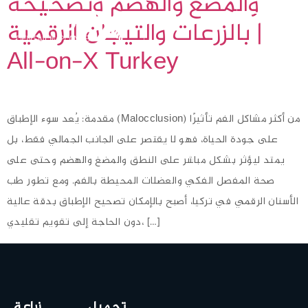
والمضغ والهضم وتصحيحه
بالزرعات والتيجان الرقمية |
All-on-X Turkey
مقدمة: يُعد سوء الإطباق (Malocclusion) من أكثر مشاكل الفم تأثيرًا
على جودة الحياة، فهو لا يقتصر على الجانب الجمالي فقط، بل
يمتد ليؤثر بشكل مباشر على النطق والمضغ والهضم وحتى على
صحة المفصل الفكي والعضلات المحيطة بالفم. ومع تطور طب
الأسنان الرقمي في تركيا، أصبح بالإمكان تصحيح الإطباق بدقة عالية
دون الحاجة إلى تقويم تقليدي، […]
تجميل
زراعة