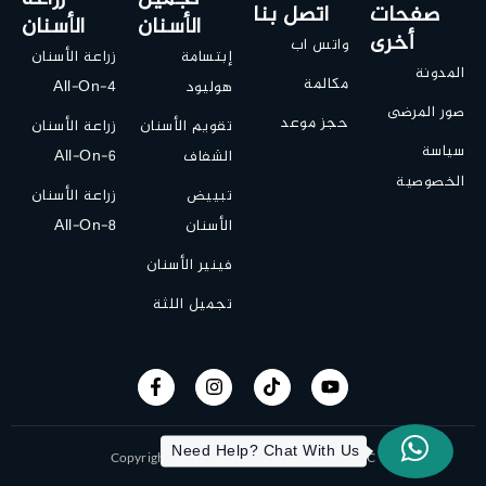
صفحات
اتصل بنا
الأسنان
الأسنان
أخرى
واتس اب
إبتسامة
زراعة الأسنان
المدونة
مكالمة
هوليود
All-On-4
صور المرضى
حجز موعد
تقويم الأسنان
زراعة الأسنان
سياسة
الشفاف
All-On-6
الخصوصية
تبييض
زراعة الأسنان
الأسنان
All-On-8
فينير الأسنان
تجميل اللثة
Need Help? Chat With Us
Copyright © 2019 All-On-X | Designed by ITC