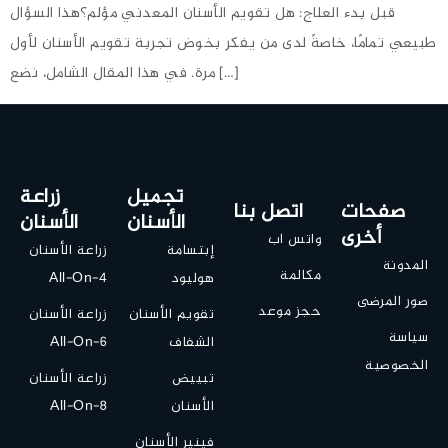
قبل بدء العلاج: هل تقويم الأسنان المعدني مؤلم؟هذا السؤال
طبيعي تمامًا، خاصةً لدى من يفكر بخوض تجربة تقويم الأسنان لأول
مرة. في هذا المقال الشامل، نضع […]
تجميل
زراعة
صفحات
اتصل بنا
الأسنان
الأسنان
أخرى
واتس اب
إبتسامة
زراعة الأسنان
المدونة
مكالمة
هوليود
All-On-4
صور المرضى
حجز موعد
تقويم الأسنان
زراعة الأسنان
سياسة
الشفاف
All-On-6
الخصوصية
تبييض
زراعة الأسنان
الأسنان
All-On-8
فينير الأسنان