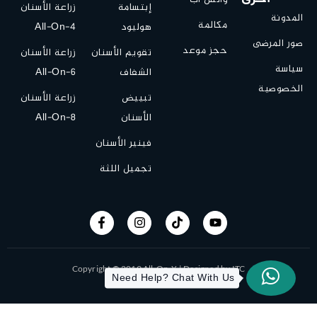
إبتسامة
زراعة الأسنان
المدونة
مكالمة
هوليود
All-On-4
صور المرضى
حجز موعد
تقويم الأسنان
زراعة الأسنان
سياسة
الشفاف
All-On-6
الخصوصية
تبييض
زراعة الأسنان
الأسنان
All-On-8
فينير الأسنان
تجميل اللثة
Copyright © 2019 All-On-X | Designed by ITC
Need Help? Chat With Us