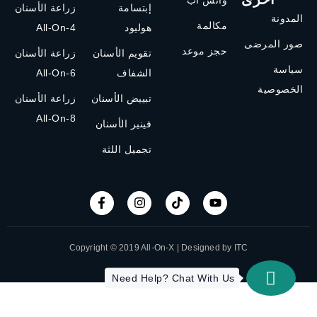
إبتسامة
زراعة الأسنان
المدونة
مكالمة
هوليود
All-On-4
صور المرضى
حجز موعد
تقويم الأسنان
زراعة الأسنان
سياسة
الشفاف
All-On-6
الخصوصية
تبييض الأسنان
زراعة الأسنان
All-On-8
فينير الأسنان
تجميل اللثة
Copyright © 2019 All-On-X | Designed by ITC
Need Help? Chat With Us