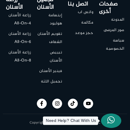
صفحات
اتصل بنا
الأسنان
الأسنان
أخرى
واتس اب
إبتسامة
زراعة الأسنان
المدونة
مكالمة
هوليود
All-On-4
صور المرضى
حجز موعد
تقويم الأسنان
زراعة الأسنان
سياسة
الشفاف
All-On-6
الخصوصية
تبييض
زراعة الأسنان
الأسنان
All-On-8
فينير الأسنان
تجميل اللثة
Need Help? Chat With Us
Copyright © 2019 All-On-X | Designed by ITC