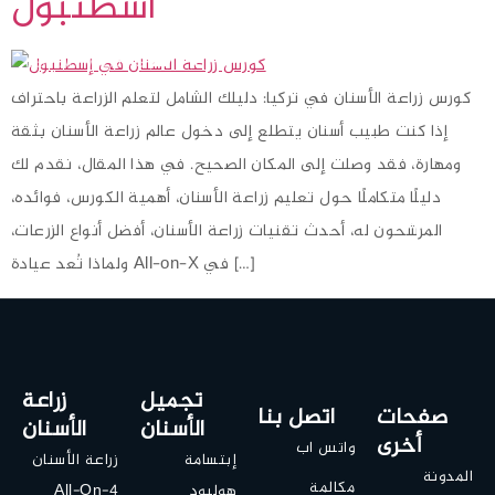
اسطنبول
كورس زراعة الأسنان في تركيا: دليلك الشامل لتعلم الزراعة باحتراف
إذا كنت طبيب أسنان يتطلع إلى دخول عالم زراعة الأسنان بثقة
ومهارة، فقد وصلت إلى المكان الصحيح. في هذا المقال، نقدم لك
دليلًا متكاملًا حول تعليم زراعة الأسنان، أهمية الكورس، فوائده،
المرشحون له، أحدث تقنيات زراعة الأسنان، أفضل أنواع الزرعات،
ولماذا تُعد عيادة All-on-X في […]
تجميل
زراعة
صفحات
اتصل بنا
الأسنان
الأسنان
أخرى
واتس اب
إبتسامة
زراعة الأسنان
المدونة
مكالمة
هوليود
All-On-4