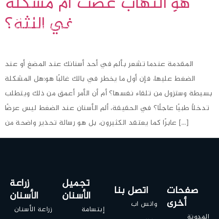
هو التهاب عصب أم مشكلة
في اللثة؟
المقدمة عندما تشعر بألم في أحد أسنانك عند المضغ أو عند
الضغط عليها، فإن أول ما يخطر في بالك غالبًا هو:هل المشكلة
بسيطة وستزول من تلقاء نفسها؟ أم أن الأمر أعمق من ذلك ويتطلب
تدخلاً طبيًا عاجلًا؟ في الحقيقة، ألم الأسنان عند الضغط ليس عرضًا
عابرًا كما يعتقد الكثيرون، بل هو رسالة تحذير واضحة من […]
تجميل
زراعة
صفحات
اتصل بنا
الأسنان
الأسنان
أخرى
واتس اب
إبتسامة
زراعة الأسنان
المدونة