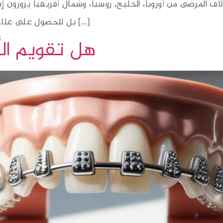
لاف المرضى من أوروبا، الخليج، روسيا، وشمال أفريقيا يزورون
بل للحصول على علاجات سنية متطورة بتكلفة أقل وجودة تضاهي […]
هل تقويم ال