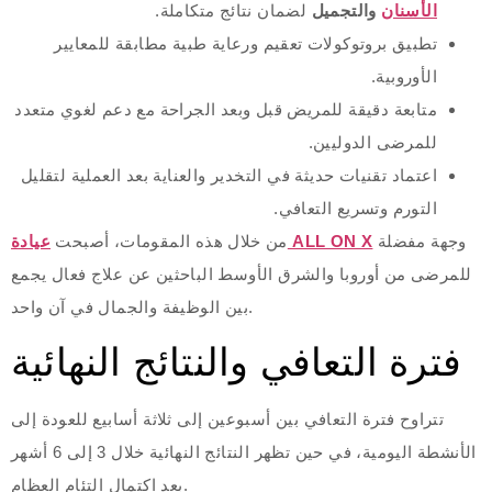
الأسنان
والتجميل
لضمان نتائج متكاملة.
تطبيق بروتوكولات تعقيم ورعاية طبية مطابقة للمعايير
الأوروبية.
متابعة دقيقة للمريض قبل وبعد الجراحة مع دعم لغوي متعدد
للمرضى الدوليين.
اعتماد تقنيات حديثة في التخدير والعناية بعد العملية لتقليل
التورم وتسريع التعافي.
وجهة مفضلة
عيادة ALL ON X
من خلال هذه المقومات، أصبحت
للمرضى من أوروبا والشرق الأوسط الباحثين عن علاج فعال يجمع
بين الوظيفة والجمال في آن واحد.
فترة التعافي والنتائج النهائية
تتراوح فترة التعافي بين أسبوعين إلى ثلاثة أسابيع للعودة إلى
الأنشطة اليومية، في حين تظهر النتائج النهائية خلال 3 إلى 6 أشهر
بعد اكتمال التئام العظام.