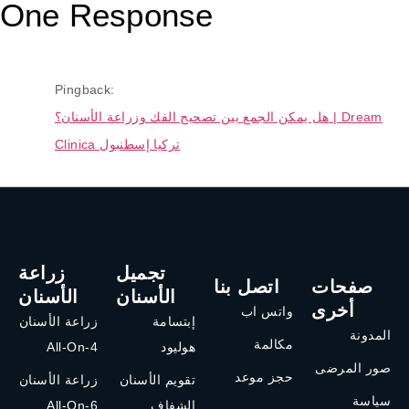
One Response
Pingback:
هل يمكن الجمع بين تصحيح الفك وزراعة الأسنان؟ | Dream
Clinica تركيا إسطنبول
تجميل
زراعة
صفحات
اتصل بنا
الأسنان
الأسنان
أخرى
واتس اب
إبتسامة
زراعة الأسنان
المدونة
مكالمة
هوليود
All-On-4
صور المرضى
حجز موعد
تقويم الأسنان
زراعة الأسنان
سياسة
الشفاف
All-On-6