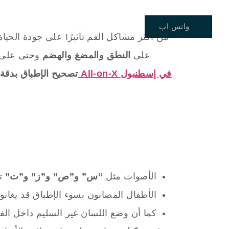
واتس اب
الصفحة الرئيسية
خدماتنا 
على
النطق والمضغ والهضم
وحتى على ص
عيادة All-on-X في إسطنبول
تصحيح الإطباق بدقة 
الأصوات مثل
“س” و”ص” و”ز” و”ت”
تت
الأطفال المصابون بسوء الإطباق قد يعان
كما أن وضع اللسان غير السليم داخل الف