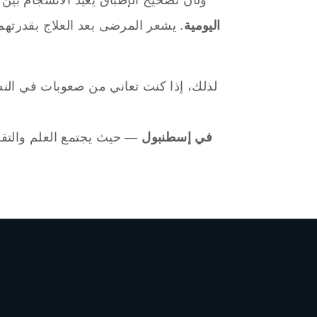
اليومية
. يشعر المرضى بعد العلاج بقدرتهم
لذلك، إذا كنت تعاني من صعوبات في ال
عيادة All-on-X في إسطنبول
— حيث يجتمع العلم والتقن