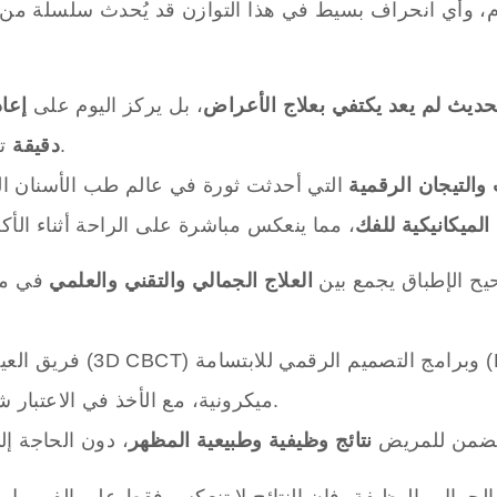
، وأي انحراف بسيط في هذا التوازن قد يُحدث سلسلة من
ديث لم يعد يكتفي بعلاج الأعراض
، بل يركز اليوم على
إعاد
تحاكي الوضع التشريحي المثالي للفك والأسنان.
دقيقة
والتيجان الرقمية
التي أحدثت ثورة في عالم طب الأسنان ال
الميكانيكية للفك
يح الإطباق يجمع بين
العلاج الجمالي والتقني والعلمي
في من
فريق العيادة يستخدم أحدث
ميكرونية، مع الأخذ في الاعتبار شكل الفك، حركة العضلات، وحتى ملامح الوجه.
 تضمن للمريض
نتائج وظيفية وطبيعية المظهر
 الجمال والوظيفة، فإن النتائج لا تنعكس فقط على الفم، بل