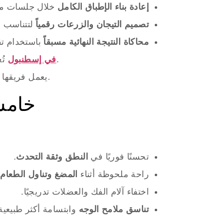
إعادة بناء الإطباق الكامل
خلال جلسات مح
تصميم التيجان والزرعات رقمياً
لتتناسب 
محاكاة النتيجة النهائية مسبقاً
باستخدام تقنيات ا
.
عيادة All-on-X في إسطنبول
تُ
يعمل فريقها على تصميم إطباق مثالي يعيد توازن الفكين ويُحسن مظهر الابتسامة ووظائف المضغ والنطق في آنٍ واحد.
خامسً
تحسنًا فوريًا في
النطق وثقة التحدث
.
راحة ملحوظة أثناء
المضغ وتناول الطعام
.
اختفاء آلام الفك والعضلات تدريجيًا.
تناسق ملامح الوجه
وابتسامة أكثر طبيعية 