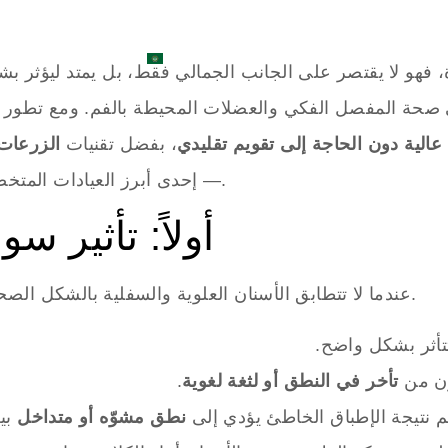
الطبية
تواصل معنا
المدونة
العربية
حة المفصل الفكي والعضلات المحيطة بالفم. ومع تطور طب
عالية دون الحاجة إلى تقويم تقليدي
، بفضل تقنيات
الزرعات 
— إحدى أبرز العيادات المتخصصة في إعادة بناء الإطباق الجمالي والوظيفي.
أولاً: تأثير س
عندما لا تتطابق الأسنان العلوية والسفلية بالشكل الصحيح، يصبح خروج الأصوات من الفم غير طبيعي.
أثر بشكل واضح.
ون من
تأخر في النطق أو لثغة لغوية
.
م نتيجة الإطباق الخاطئ يؤدي إلى
نطق مشوّه أو متداخل
بي