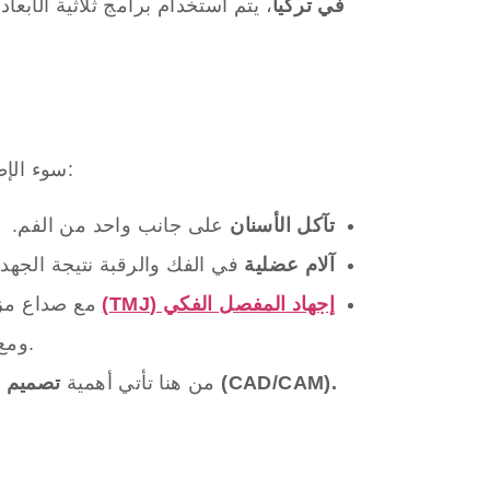
في عيادة All-on-X في تركيا
، يتم استخدام برامج ثلاثية الأبع
، حيث تتحمل مجموعة معينة من الأسنان العبء الأكبر، مما يؤدي إلى:
سوء الإ
تآكل الأسنان
على جانب واحد من الفم.
آلام عضلية
في الفك والرقبة نتيجة الجهد ا
إجهاد المفصل الفكي (TMJ)
مع صداع مز
بسبب الضغط غير المتجانس.
ومع 
التيجان أو الزرعات المصممة بالحاسوب (CAD/CAM).
من هنا تأتي أهمية
تصميم خ