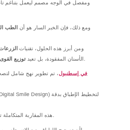
ومفصل في الوجه مصمم ليعمل بتناغم تام
ومع ذلك، فإن الخبر السار هو أن
الطب الح
ومن أبرز هذه الحلول، تقنيات
الزرعات 
، مما ينعكس مباشرة على الراحة أثناء الأكل، وصفاء النطق، وتحسن أداء الجهاز الهضمي.
الأسنان المفقودة، بل تعيد
توزيع القوى 
عيادة All-on-X في إسطنبول
، تم تطوير نهج شامل لتصح
، دون الحاجة إلى تقويم طويل الأمد أو تدخلات جراحية معقدة.
هذه المقاربة المتكاملة
ولأن تصحيح الإطباق يعيد الانسجام بين